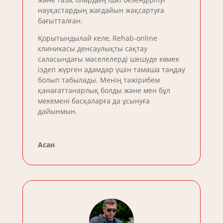
науқастардың жағдайын жақсартуға
бағытталған.
Қорытындылай келе, Rehab-online
клиникасы денсаулықты сақтау
саласындағы мәселелерді шешуде көмек
іздеп жүрген адамдар үшін тамаша таңдау
болып табылады. Менің тәжірибем
қанағаттанарлық болды және мен бұл
мекемені басқаларға да ұсынуға
дайынмын.
Асан