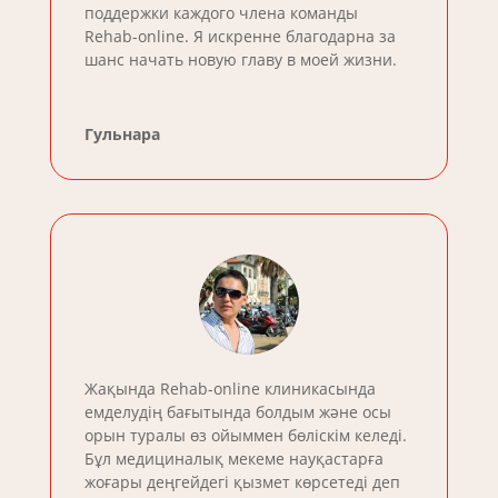
поддержки каждого члена команды
Rehab-online. Я искренне благодарна за
шанс начать новую главу в моей жизни.
Гульнара
Жақында Rehab-online клиникасында
емделудің бағытында болдым және осы
орын туралы өз ойыммен бөліскім келеді.
Бұл медициналық мекеме науқастарға
жоғары деңгейдегі қызмет көрсетеді деп