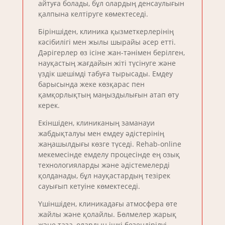
айтуға болады, бұл олардың денсаулығын
қалпына келтіруге көмектеседі.
Біріншіден, клиника қызметкерлерінің
кәсібилігі мен жылы шырайы әсер етті.
Дәрігерлер өз ісіне жан-тәнімен берілген,
науқастың жағдайын жіті түсінуге және
үздік шешімді табуға тырысады. Емдеу
барысында жеке көзқарас пен
қамқорлықтың маңыздылығын атап өту
керек.
Екіншіден, клиниканың заманауи
жабдықталуы мен емдеу әдістерінің
жаңашылдығы көзге түседі. Rehab-online
мекемесінде емделу процесінде ең озық
технологияларды және әдістемелерді
қолданады, бұл науқастардың тезірек
сауығып кетуіне көмектеседі.
Үшіншіден, клиникадағы атмосфера өте
жайлы және қолайлы. Бөлмелер жарық
және таза, олардың ішкі безендірілуі