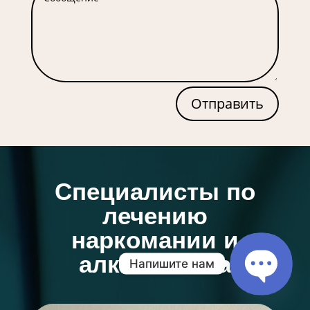
Отправить
Специалисты по
лечению
наркомании и
алкоголизма
Напишите нам
Open